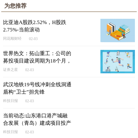
为您推荐
比亚迪A股跌2.52%，H股跌
2.75%-当前滚动
同花顺财经
02-03
世界热文：拓山重工：公司的
募投项目建设周期为18个月，
目前正在有序推进
证券之星
02-03
武汉地铁19号线冲刺全线洞通
盾构“卫士”担先锋
科技日报
02-03
当前动态:山东港口港产城融
合发展（青岛）建成项目投产
科技日报
02-03