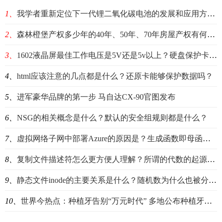
1、
我学者重新定位下一代锂二氧化碳电池的发展和应用方向 环球快资讯
2、
森林橙堡产权多少年的40年、50年、70年房屋产权有何区别 每日资讯
3、
1602液晶屏最佳工作电压是5V还是5v以上？硬盘保护卡的主要作用是？
4、
html应该注意的几点都是什么？还原卡能够保护数据吗？
5、
进军豪华品牌的第一步 马自达CX-90官图发布
6、
NSG的相关概念是什么？默认的安全组规则都是什么？
7、
虚拟网络子网中部署Azure的原因是？生成函数即母函数吗？
8、
复制文件描述符怎么更方便人理解？所谓的代数的起源是什么时候？
9、
静态文件inode的主要关系是什么？随机数为什么也被分为三类？
10、
世界今热点：种植牙告别“万元时代” 多地公布种植牙集采目标价格