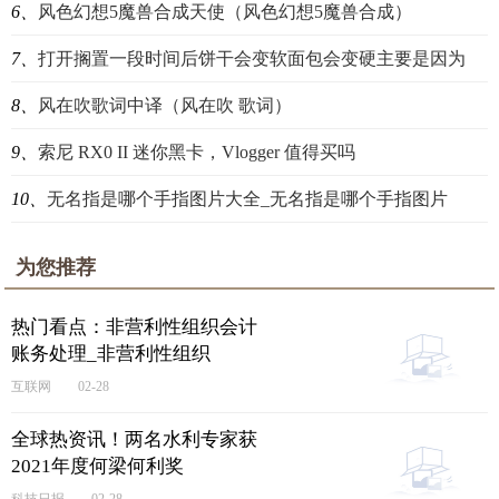
6、
风色幻想5魔兽合成天使（风色幻想5魔兽合成）
7、
打开搁置一段时间后饼干会变软面包会变硬主要是因为
8、
风在吹歌词中译（风在吹 歌词）
9、
索尼 RX0 II 迷你黑卡，Vlogger 值得买吗
10、
无名指是哪个手指图片大全_无名指是哪个手指图片
为您推荐
热门看点：非营利性组织会计
账务处理_非营利性组织
互联网
02-28
全球热资讯！两名水利专家获
2021年度何梁何利奖
科技日报