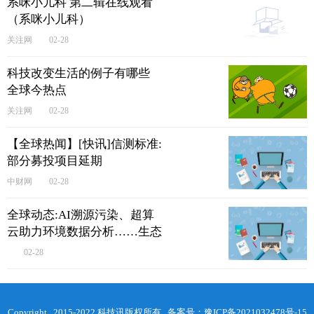
系咪小儿科 第二辑在线观看
（系咪小儿科）
关注网
02-28
科技改变生活的例子有哪些
全球今热点
关注网
02-28
【全球热闻】[快讯]信测标准:
部分募投项目延期
中财网
02-28
全球动态:AI溯源污染、超算
云助力环境数据分析……生态
环境从“治”理走向“智”理
02-28
Copyright 2015-2022 科技讯版权所有 备案号：
豫ICP备2021032478号-15