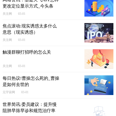
更改定位显示方式_今头条
关注网
03-01
焦点滚动:现实诱惑太多什么
意思（现实诱惑）
关注网
03-01
触漫群聊打招呼的怎么关
关注网
03-01
每日热议!曹操怎么死的_曹操
是如何去世的
元宇宙网
03-01
世界简讯:委员建议：提升慢
阻肺早筛早诊和规范治疗率