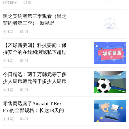
科技日报
03-01
黑之契约者第三季观看（黑之
契约者第三季）_新视野
关注网
03-01
【环球新要闻】科技要闻：保
持安全的在线和浏览私下超过
80%的ZenMate VPN三年
关注网
03-01
今日精选：两千万韩元等于多
少人民币韩元等于多少人民币
关注网
03-01
零售商透露了Amazfit T-Rex
Pro的全部规格：长达18天的
电池寿命
关注网
03-01