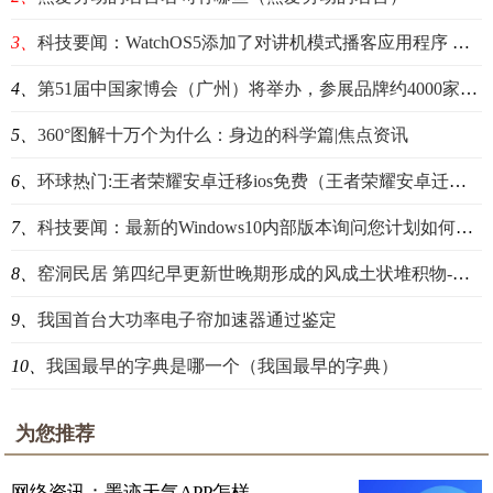
3、
科技要闻：WatchOS5添加了对讲机模式播客应用程序 全球速看料
4、
第51届中国家博会（广州）将举办，参展品牌约4000家_焦点速看
5、
360°图解十万个为什么：身边的科学篇|焦点资讯
6、
环球热门:王者荣耀安卓迁移ios免费（王者荣耀安卓迁移ios）
7、
科技要闻：最新的Windows10内部版本询问您计划如何使用设备|每日速读
8、
窑洞民居 第四纪早更新世晚期形成的风成土状堆积物-天天简讯
9、
我国首台大功率电子帘加速器通过鉴定
10、
我国最早的字典是哪一个（我国最早的字典）
为您推荐
网络资讯：墨迹天气APP怎样