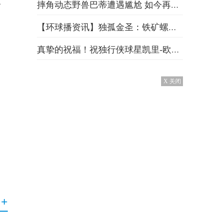
区
摔角动态野兽巴蒂遭遇尴尬 如今再度成单身汉了 每日报道
【环球播资讯】独孤金圣：铁矿螺纹反弹昙花一现，棕榈豆油菜籽油没止跌信号
真挚的祝福！祝独行侠球星凯里-欧文31岁生日快乐 世界观焦点
X 关闭
+