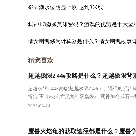
鄱阳湖水位明显上涨 达到8米线
猜您喜欢
超越极限2.44e攻略是什么？超越极限背
超越极限2 44e攻略(超越极限2 43e)1、遇强则强
得)，王者戒指(亡灵龙神落殇爆)，死神加合成石一
2023-03-24