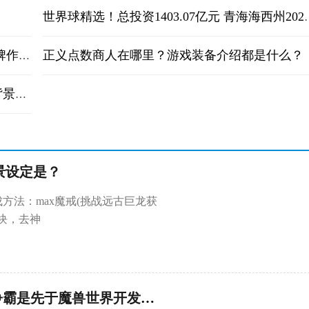
世界球精选！总投资1403.0
正义点数商人在哪里？游戏装备介绍都是什么？
弑神1.3隐藏英雄密码？游戏的优势是十大金牌作家联手打造吗？
倩女幽魂修为计算器是什么？倩女幽魂故事背景是？
景设定是？
合成方法：max魔戒(挑战远古巨龙获
块，去神
魔兽火焰龟的获取途径都是什么？魔兽争霸是先于魔兽世界开发的吗？