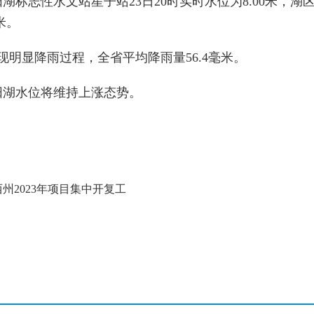
标志性水文站星子站23日20时实时水位为8.00米，湖
米。
现明显降雨过程，全省平均降雨量56.4毫米。
阳湖水位将维持上涨态势。
西州2023年项目集中开复工