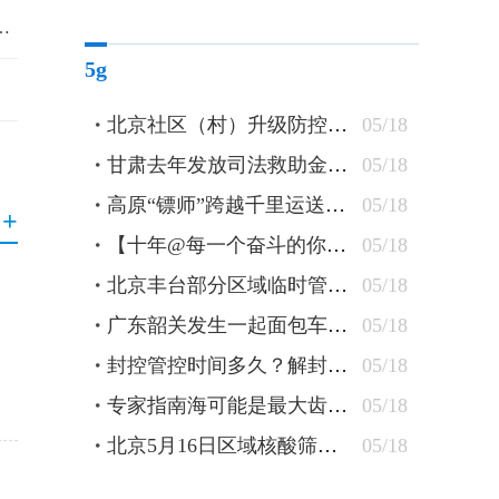
7亿元 青海海西州2023年项目集中开复工
5g
北京社区（村）升级防控措施 24小时卡口值守查验48小时核酸
05/18
甘肃去年发放司法救助金逾1300万元 防止当事人“因案致贫”
05/18
高原“镖师”跨越千里运送钢轨
05/18
+
【十年@每一个奋斗的你】蒙古族刺绣匠人：指尖飞花 “绣”出农牧民美好新生活
05/18
北京丰台部分区域临时管控 原则上“足不出户”杜绝聚集
05/18
广东韶关发生一起面包车坠水事件 车上10人全部遇难
05/18
封控管控时间多久？解封条件有哪些？北京疾控详解
05/18
专家指南海可能是最大齿鲸抹香鲸重要繁育场
05/18
北京5月16日区域核酸筛查检出5管混采阳性
05/18