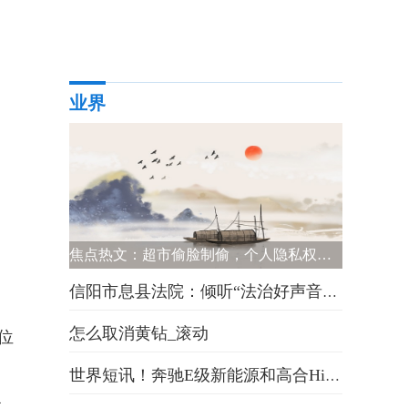
业界
焦点热文：超市偷脸制偷，个人隐私权何处安放
信阳市息县法院：倾听“法治好声音” 首批营商环境体验官“走马上任”|消息
怎么取消黄钻_滚动
位
世界短讯！奔驰E级新能源和高合HiPhi X怎么选？哪款车的优惠力度更大？