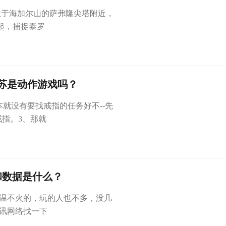
内位于海加尔山的萨弗隆尖塔附近，
起，捕捉泰罗
苏是动作游戏吗？
本就没有要找戒指的任务好不--先
指。3、那就
和数据是什么？
不温不火的，玩的人也不多，没几
冰讯网络找一下