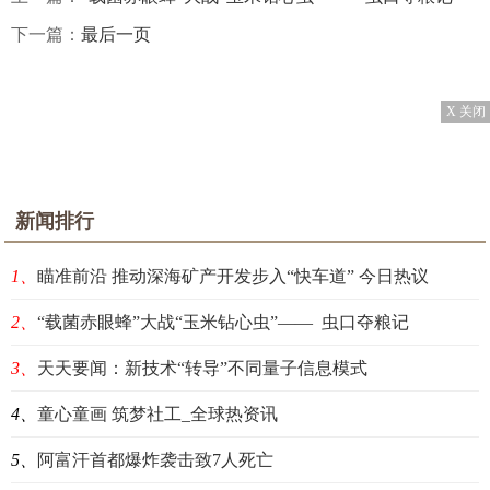
下一篇：
最后一页
X 关闭
新闻排行
1、
瞄准前沿 推动深海矿产开发步入“快车道” 今日热议
2、
“载菌赤眼蜂”大战“玉米钻心虫”—— 虫口夺粮记
3、
天天要闻：新技术“转导”不同量子信息模式
4、
童心童画 筑梦社工_全球热资讯
5、
阿富汗首都爆炸袭击致7人死亡