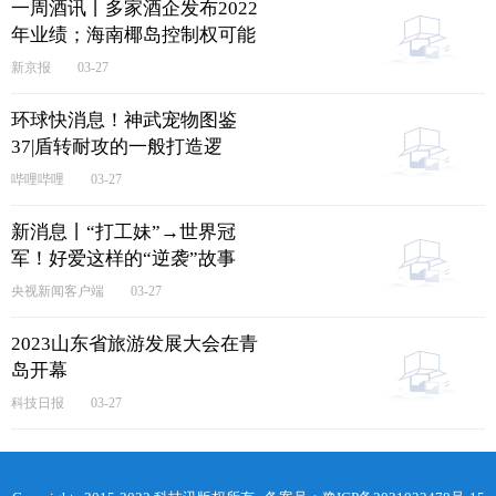
一周酒讯丨多家酒企发布2022
年业绩；海南椰岛控制权可能
变更-天天时讯
新京报
03-27
环球快消息！神武宠物图鉴
37|盾转耐攻的一般打造逻
辑！
哔哩哔哩
03-27
新消息丨“打工妹”→世界冠
军！好爱这样的“逆袭”故事
央视新闻客户端
03-27
2023山东省旅游发展大会在青
岛开幕
科技日报
03-27