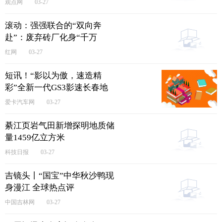
观点网
03-27
滚动：强强联合的“双向奔
赴”：废弃砖厂化身“千万
级”产线｜答好“十张答卷”，
红网
03-27
黄花在行动
短讯！“影以为傲，速造精
彩”全新一代GS3影速长春地
区高能上市
爱卡汽车网
03-27
綦江页岩气田新增探明地质储
量1459亿立方米
科技日报
03-27
吉镜头丨“国宝”中华秋沙鸭现
身漫江 全球热点评
中国吉林网
03-27