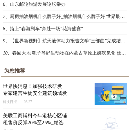
6、
山东邮轮旅游发展论坛举办
7、
厨房抽油烟机什么牌子好_抽油烟机什么牌子好 世界最资讯
8、
搭上“春游列车”奔赴一场“花海盛宴”
9、
【世界新视野】航天液体动力报告文学“三部曲”完成结集出版
10、
春回大地 狍子等野生动物在内蒙古草原上嬉戏觅食 焦点日报
为您推荐
世界快消息！加强技术研发
专家建言生物安全建筑领域发
展
科技日报
03-27
美联工商铺料今年港核心区铺
租售价反弹20%至25%_精选