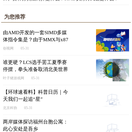
为您推荐
由AMD开发的一套SIMD多媒
体指令集是？由于MMX与x87
的寄存器相互重叠？
创视网
05-31
谁更硬？LCS选手罢工夏季赛
停摆，拳头准备取消北美世界
赛名额！|快消息
叶子猪游戏网
05-31
【环球速看料】科普日历｜今
天我们一起追“星”
北京科协
05-31
两岸媒体探访福州台胞公寓：
此心安处是吾乡