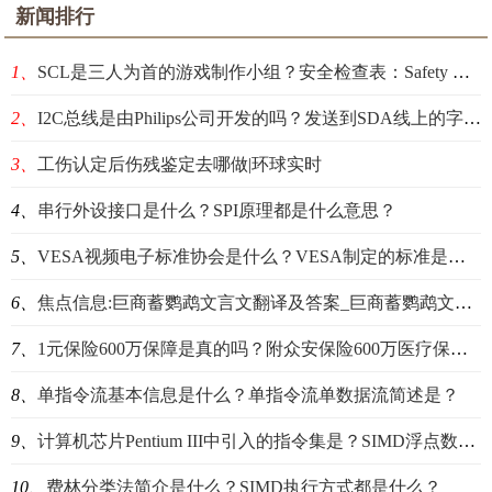
新闻排行
1、
SCL是三人为首的游戏制作小组？安全检查表：Safety Check List是？
2、
I2C总线是由Philips公司开发的吗？发送到SDA线上的字节格式是？
3、
工伤认定后伤残鉴定去哪做|环球实时
4、
串行外设接口是什么？SPI原理都是什么意思？
5、
VESA视频电子标准协会是什么？VESA制定的标准是什么？
6、
焦点信息:巨商蓄鹦鹉文言文翻译及答案_巨商蓄鹦鹉文言文翻译
7、
1元保险600万保障是真的吗？附众安保险600万医疗保险费率表_今日热搜
8、
单指令流基本信息是什么？单指令流单数据流简述是？
9、
计算机芯片Pentium III中引入的指令集是？SIMD浮点数据类型是？
10、
费林分类法简介是什么？SIMD执行方式都是什么？