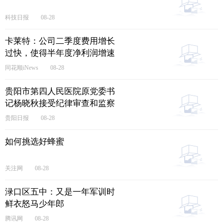
科技日报
08-28
卡莱特：公司二季度费用增长
过快，使得半年度净利润增速
放缓
同花顺iNews
08-28
贵阳市第四人民医院原党委书
记杨晓秋接受纪律审查和监察
调查
贵阳日报
08-28
如何挑选好蜂蜜
关注网
08-28
渌口区五中：又是一年军训时
鲜衣怒马少年郎
腾讯网
08-28