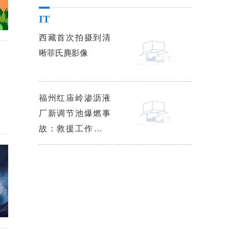
IT
西藏首次拍摄到清
晰菲氏麂影像
福州红庙岭渗沥液
厂新调节池爆燃事
故：救援工作已基
本结束