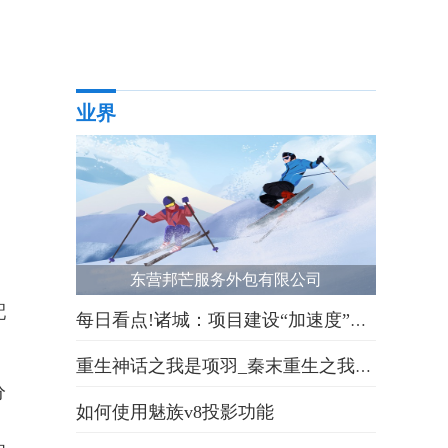
业界
东营邦芒服务外包有限公司
配
每日看点!诸城：项目建设“加速度”，奋力冲刺“开门红”
重生神话之我是项羽_秦末重生之我是项羽
分
如何使用魅族v8投影功能