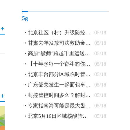
5g
+
北京社区（村）升级防控措施 24小时卡口值守查验48小时核酸
05/18
甘肃去年发放司法救助金逾1300万元 防止当事人“因案致贫”
05/18
高原“镖师”跨越千里运送钢轨
05/18
【十年@每一个奋斗的你】蒙古族刺绣匠人：指尖飞花 “绣”出农牧民美好新生活
05/18
北京丰台部分区域临时管控 原则上“足不出户”杜绝聚集
05/18
广东韶关发生一起面包车坠水事件 车上10人全部遇难
05/18
+
封控管控时间多久？解封条件有哪些？北京疾控详解
05/18
专家指南海可能是最大齿鲸抹香鲸重要繁育场
05/18
北京5月16日区域核酸筛查检出5管混采阳性
05/18