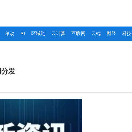
移动
AI
区域链
云计算
互联网
云端
财经
科技
钥分发