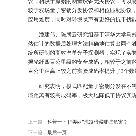
议，相较于原始的测量设备无关协议，可以
较于双场量子密钥分发协议和相位匹配协议
应用难度，同时对环境噪声有更好的抗干扰
潘建伟、陈腾云研究组基于清华大学马
然估计的数据后处理方法精确地估算出两个
统所研制的高效率单光子探测器，实现了实
损光纤四百公里级的安全成码，相较于之前的
百公里距离上较之前实验成码率提升了3个数
研究表明，模式匹配量子密钥分发在不
域距离有较高成码率，极大地降低了协议实
标签：
模式匹配
上一篇：
科普一下 | “美丽”流凌暗藏哪些危害？
下一篇：
最后一页