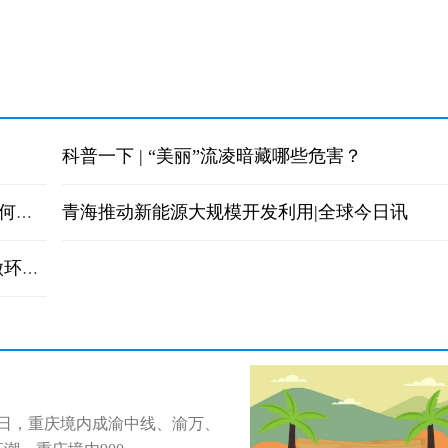
科普一下 | “美丽”流凌暗藏哪些危害？
青海推动新能源大规模开发利用|全球今日讯
春节假期超3亿人次出游 旅游“迎春”开门红如何持续？|今日热搜
复旦肿瘤专家首次揭露HPV相关口咽癌免疫微环境独特T细胞亚群
3日，重庆境内成渝中线、渝万、