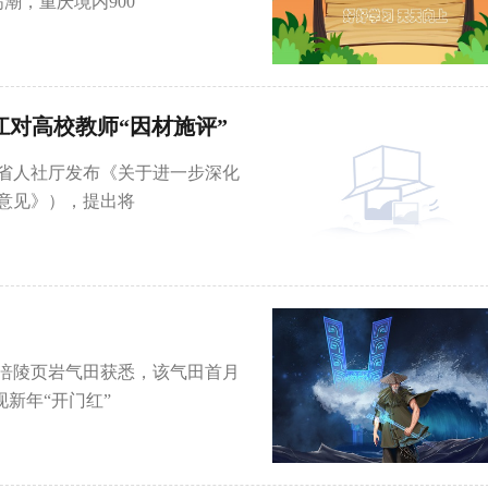
潮，重庆境内900
江对高校教师“因材施评”
省人社厅发布《关于进一步深化
意见》），提出将
从涪陵页岩气田获悉，该气田首月
现新年“开门红”