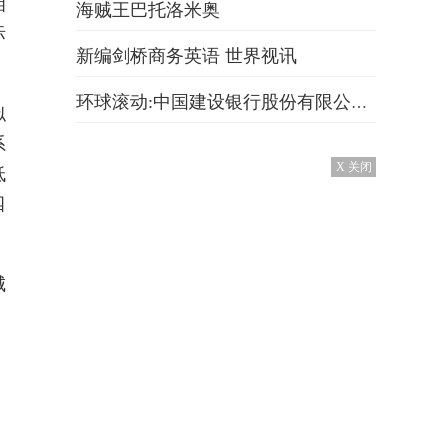
相
海贼王巴托洛米奥
际
新编剑桥商务英语 世界视讯
环球滚动:中国建设银行股份有限公司太原铜锣湾支行
似
系
X 关闭
低
四
城