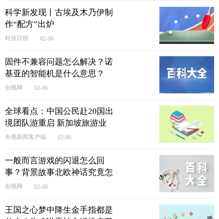
科学新发现丨古埃及木乃伊制
作“配方”出炉
科技日报
02-06
固件不兼容问题怎么解决？诺
基亚的智能机是什么意思？
创视网
02-06
全球看点：中国公民赴20国出
境团队游重启 新加坡旅游业
界期待中国游客到来
央视新闻客户端​​​​​​​
02-06
一般而言游戏的闪退怎么回
事？背景故事北欧神话究竟怎
样？
创视网
02-06
王国之心梦中降生金手指都是