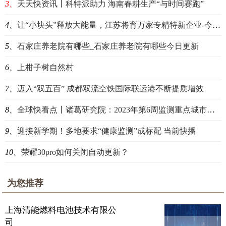
3、
天天快资讯丨科特派助力 海南春耕生产“与时间赛跑”
4、
让“小块头”释放大能量，江苏将育万家专精特新企业-今日最新
5、
石家庄养老院有哪些_石家庄养老院有哪些今日更新
6、
上柑子树自然村
7、
迈入“双五百” 成都双流空铁国际联运港不断提质增效
8、
全球快看点丨诸葛研究院：2023年第6周监测重点城市新建商品住宅成交量环比上涨402.61％
9、
迎接新学期！多地要求“健康监测”成标配 当前快播
10、
荣耀30pro如何关闭自动更新？
为您推荐
上海清能燃料电池技术有限公
司