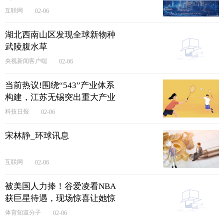
互联网
02-06
湖北西南山区发现全球新物种
武陵腹水草
央视新闻客户端
02-06
当前热议!围绕“543”产业体系
构建，江苏无锡突出重大产业
项目招引
科技日报
02-06
宋林静_环球讯息
互联网
02-06
被美国人力捧！谷爱凌看NBA
获巨星待遇，现场惊喜让她惊
讶捂嘴
体育知道分子
02-06