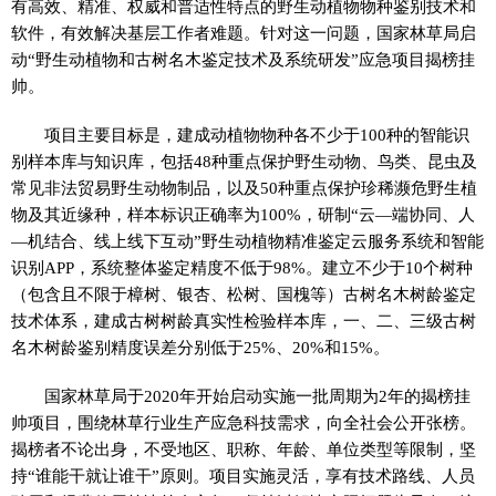
有高效、精准、权威和普适性特点的野生动植物物种鉴别技术和
软件，有效解决基层工作者难题。针对这一问题，国家林草局启
动“野生动植物和古树名木鉴定技术及系统研发”应急项目揭榜挂
帅。
项目主要目标是，建成动植物物种各不少于100种的智能识
别样本库与知识库，包括48种重点保护野生动物、鸟类、昆虫及
常见非法贸易野生动物制品，以及50种重点保护珍稀濒危野生植
物及其近缘种，样本标识正确率为100%，研制“云—端协同、人
—机结合、线上线下互动”野生动植物精准鉴定云服务系统和智能
识别APP，系统整体鉴定精度不低于98%。建立不少于10个树种
（包含且不限于樟树、银杏、松树、国槐等）古树名木树龄鉴定
技术体系，建成古树树龄真实性检验样本库，一、二、三级古树
名木树龄鉴别精度误差分别低于25%、20%和15%。
国家林草局于2020年开始启动实施一批周期为2年的揭榜挂
帅项目，围绕林草行业生产应急科技需求，向全社会公开张榜。
揭榜者不论出身，不受地区、职称、年龄、单位类型等限制，坚
持“谁能干就让谁干”原则。项目实施灵活，享有技术路线、人员