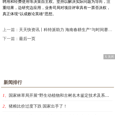
聘用和经费使用等决策自主权。坚持以解决实际问题为导向，注
重结果，边研究边应用，业务司局对项目评审具有一票否决权，
真正体现“以成败论英雄”思想。
上一篇：
天天快资讯丨科特派助力 海南春耕生产“与时间赛跑”
下一篇：
最后一页
X 关闭
新闻排行
1、
国家林草局开展“野生动植物和古树名木鉴定技术及系统研发”应急项目揭榜挂帅
2、
猪粮比价过度下跌 国家出手了！