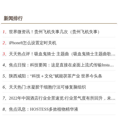
新闻排行
1、
世界微资讯！贵州飞机失事几次（贵州飞机失事）
2、
iPhone8怎么设置定时关机
3、
天天热点评！吸血鬼骑士 主题曲（吸血鬼骑士主题曲歌词）
4、
焦点日报：科技要闻：这是直接在桌面上流式传输Instagram Live视频的方法
5、
陕西咸阳：“科技＋文化”赋能茯茶产业 世界今头条
6、
天天热门:水凝胶干细胞疗法可修复脑组织
7、
2022年中国酒店行业全景速览:行业景气度有所回升，未来需求规模将持续扩张[图] 天天即时
8、
焦点讯息：HOSTESS多效植物精华液