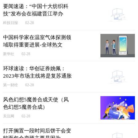
要闻速递：“中国十大纺织科
技”发布会在福建晋江举办
科技日报
02-28
中国科学家在温室气体探测领
域取得重要进展-全球热文
新华社
02-28
环球速读：华创证券姚佩：
2023年市场主线将是复苏通胀
和大盘蓝筹股
第一财经
02-28
风色幻想5魔兽合成天使（风
色幻想5魔兽合成）
关注网
02-28
打开搁置一段时间后饼干会变