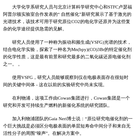
大学化学系研究人员与北京计算科学研究中心和STFC卢瑟福
阿普尔顿实验室合作发表的“ 自然催化”新研究展示了基于激光的
光谱技术，该技术可用于研究原位CO2的电化学还原并为这些复
杂的化学途径提供急需的见解。
研究人员使用了一种称为振动和频生成(VSFG)光谱的技术，
结合电化学实验，探索了一种名为Mn(bpy)(CO)3Br的特定催化剂
的化学性质，这是最有前景和研究最多的二氧化碳还原电催化剂
之一。 。
使用VSFG，研究人员能够观察到仅在电极表面存在很短时
间的关键中间体 - 这在以前的实验研究中尚未实现。
在利物浦，这项工作由Cowan集团进行，Cowan集团是一个
研究和开发可持续生产燃料的新催化系统的研究团队。
加入利物浦团队的Gaia Neri博士说：“原位研究电催化剂的一
个巨大挑战是必须区分电极表面的单层短寿命中间分子和来自无
活性分子的周围"噪声"。在解决方案中。