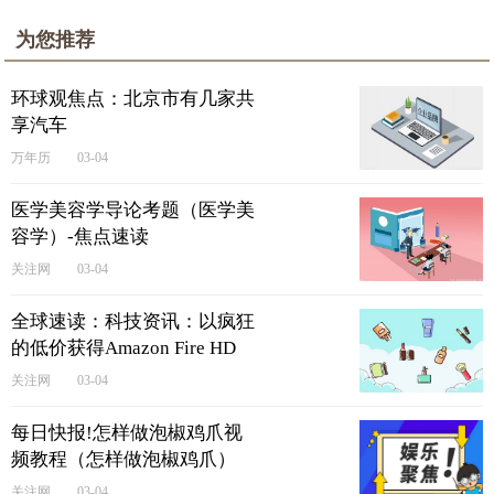
为您推荐
环球观焦点：北京市有几家共
享汽车
万年历
03-04
医学美容学导论考题（医学美
容学）-焦点速读
关注网
03-04
全球速读：科技资讯：以疯狂
的低价获得Amazon Fire HD
10平板电脑
关注网
03-04
每日快报!怎样做泡椒鸡爪视
频教程（怎样做泡椒鸡爪）
关注网
03-04