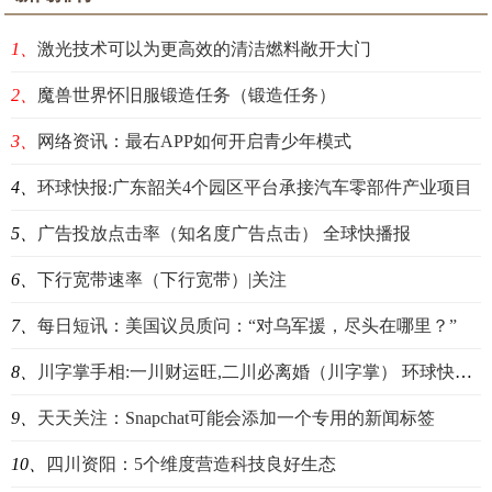
1、
激光技术可以为更高效的清洁燃料敞开大门
2、
魔兽世界怀旧服锻造任务（锻造任务）
3、
网络资讯：最右APP如何开启青少年模式
4、
环球快报:广东韶关4个园区平台承接汽车零部件产业项目
5、
广告投放点击率（知名度广告点击） 全球快播报
6、
下行宽带速率（下行宽带）|关注
7、
每日短讯：美国议员质问：“对乌军援，尽头在哪里？”
8、
川字掌手相:一川财运旺,二川必离婚（川字掌） 环球快播报
9、
天天关注：Snapchat可能会添加一个专用的新闻标签
10、
四川资阳：5个维度营造科技良好生态