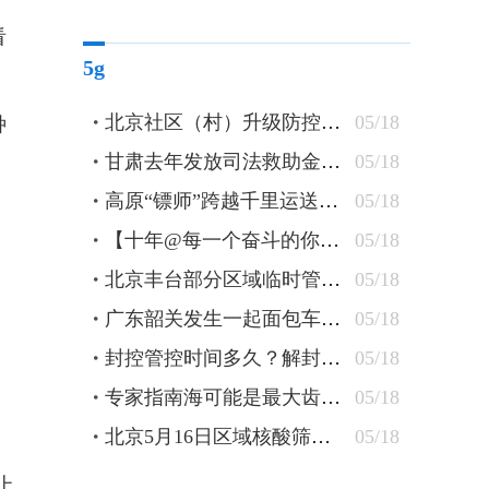
看
5g
北京社区（村）升级防控措施 24小时卡口值守查验48小时核酸
05/18
种
甘肃去年发放司法救助金逾1300万元 防止当事人“因案致贫”
05/18
高原“镖师”跨越千里运送钢轨
05/18
【十年@每一个奋斗的你】蒙古族刺绣匠人：指尖飞花 “绣”出农牧民美好新生活
05/18
北京丰台部分区域临时管控 原则上“足不出户”杜绝聚集
05/18
广东韶关发生一起面包车坠水事件 车上10人全部遇难
05/18
封控管控时间多久？解封条件有哪些？北京疾控详解
05/18
专家指南海可能是最大齿鲸抹香鲸重要繁育场
05/18
北京5月16日区域核酸筛查检出5管混采阳性
05/18
上