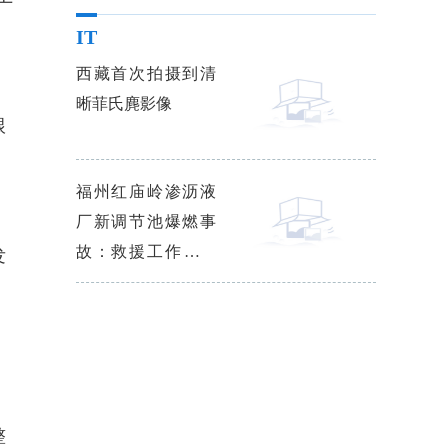
IT
西藏首次拍摄到清
晰菲氏麂影像
跟
福州红庙岭渗沥液
厂新调节池爆燃事
故：救援工作已基
发
本结束
整