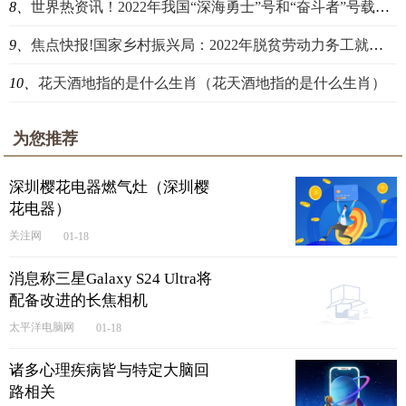
8、
世界热资讯！2022年我国“深海勇士”号和“奋斗者”号载人潜水器共完成175个潜次
9、
焦点快报!国家乡村振兴局：2022年脱贫劳动力务工就业规模达3278万人 比上年底增加133万人
10、
花天酒地指的是什么生肖（花天酒地指的是什么生肖）
为您推荐
深圳樱花电器燃气灶（深圳樱
花电器）
关注网
01-18
消息称三星Galaxy S24 Ultra将
配备改进的长焦相机
太平洋电脑网
01-18
诸多心理疾病皆与特定大脑回
路相关