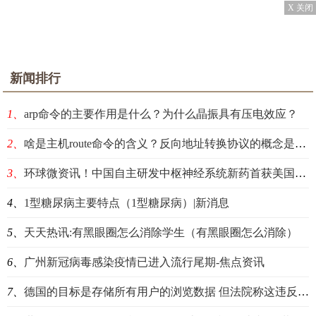
X 关闭
新闻排行
1、
arp命令的主要作用是什么？为什么晶振具有压电效应？
2、
啥是主机route命令的含义？反向地址转换协议的概念是什么？
3、
环球微资讯！中国自主研发中枢神经系统新药首获美国FDA批准上市
4、
1型糖尿病主要特点（1型糖尿病）|新消息
5、
天天热讯:有黑眼圈怎么消除学生（有黑眼圈怎么消除）
6、
广州新冠病毒感染疫情已进入流行尾期-焦点资讯
7、
德国的目标是存储所有用户的浏览数据 但法院称这违反了欧盟法律 全球看点