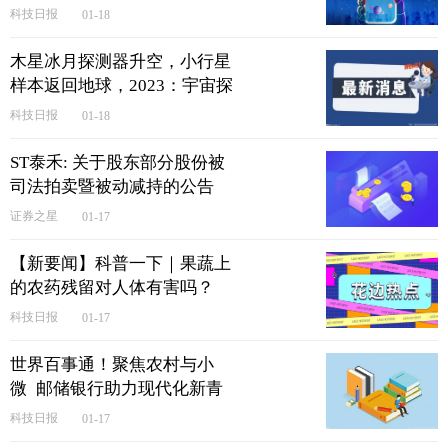
科技日报
01-18
木星冰月探测器升空，小行星
样本返回地球，2023：宇宙探
索向更远深空迈进|今日视点
科技日报
01-18
ST泰禾: 关于股东部分股份被
司法拍卖暨被动减持的公告
证券之星
01-17
【新要闻】科普一下｜果蔬上
的农药残留对人体有害吗？
科技日报
01-17
世界百事通！聚焦农村与小
微 邮储银行助力现代化新青
海建设
科技日报
01-17