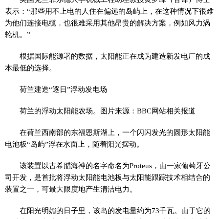
表示：“那些用不上电的人住在偏远的岛屿上，在这种情况下很难
为他们连接电缆，也很难采用其他昂贵的解决方案，例如风力涡
轮机。”
根据国际能源署的数据，太阳能正在成为建造新发电厂的成
本最低的选择。
荷兰建造“逐日”浮动发电场
荷兰的浮动太阳能农场。图片来源：BBC网站相关报道
在荷兰西南部的东福恩斯湖上，一个闪闪发光的圆形太阳能
电池板“岛屿”浮在水面上，随着阳光摆动。
该装置以古希腊海神的名字命名为Proteus，由一家葡萄牙公
司开发，是首批将浮动太阳能电池板与太阳能跟踪技术相结合的
装置之一，可最大限度地产生清洁电力。
在阳光明媚的日子里，该岛的发电量约为73千瓦。由于它的